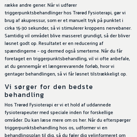
række andre gener. Når vi udfører
triggerpunktsbehandlinger hos Trørød Fysioterapi, gør vi
brug af akupressur, som er et manuelt tryk på punktet i
cirka 15-30 sekunder, så vi stimulerer kroppens nervebaner.
Samtidig vil området blive masseret grundigt, så der bliver
løsnet godt op. Resultatet er en reducering af
spændingerne – og dermed også smerterne. Når du får
foretaget en triggerpunktsbehandling, vil vi ofte anbefale,
at du gennemgår et længerevarende forløb, hvor vi
gentager behandlingen, så vi får løsnet tilstrækkeligt op.
Vi sørger for den bedste
behandling​
Hos Trørød Fysioterapi er vi et hold af uddannede
fysioterapeuter med speciale inden for forskellige
områder. Du kan læse mere om os her. Når du efterspørger
triggerpunktsbehandling hos os, udformer vi en
behandlingsplan til dig, så du føler dig velinformeret om